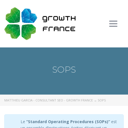
Toggl
SOPS
MATTHIEU GARCIA - CONSULTANT SEO - GROWTH FRANCE
→
SOPS
Le
“Standard Operating Procedures (SOPs)”
est
un ensemble d’instructions écrites décrivant un