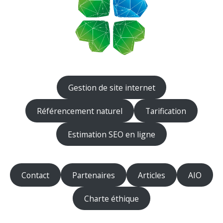
Gestion de site internet
Référencement naturel
Tarification
Estimation SEO en ligne
Contact
Partenaires
Articles
AIO
Charte éthique